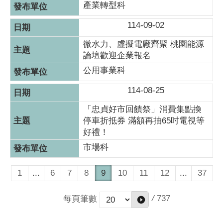
產業轉型科
114-09-02
微水力、虛擬電廠齊聚 桃園能源
論壇歡迎企業報名
公用事業科
114-08-25
「忠貞好市回饋祭」消費集點換
停車折抵券 滿額再抽65吋電視等
好禮！
市場科
1
...
6
7
8
9
10
11
12
...
37
/
737
每頁筆數