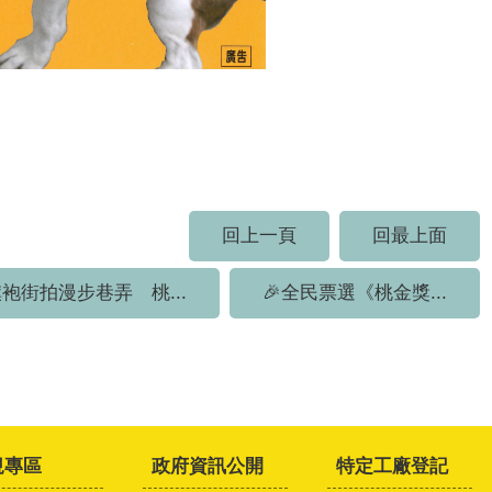
回上一頁
回最上面
袍街拍漫步巷弄 桃...
🎉全民票選《桃金獎...
規專區
政府資訊公開
特定工廠登記