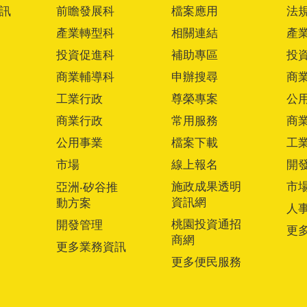
訊
前瞻發展科
檔案應用
法
產業轉型科
相關連結
產
投資促進科
補助專區
投
商業輔導科
申辦搜尋
商
工業行政
尊榮專案
公
商業行政
常用服務
商
公用事業
檔案下載
工
市場
線上報名
開
施政成果透明
市
亞洲‧矽谷推
資訊網
動方案
人
桃園投資通招
開發管理
更
商網
更多業務資訊
更多便民服務