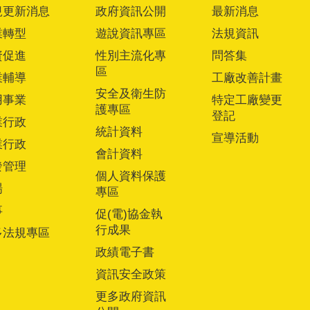
規更新消息
政府資訊公開
最新消息
業轉型
遊說資訊專區
法規資訊
資促進
性別主流化專
問答集
區
業輔導
工廠改善計畫
安全及衛生防
用事業
特定工廠變更
護專區
登記
業行政
統計資料
宣導活動
業行政
會計資料
發管理
個人資料保護
場
專區
事
促(電)協金執
行成果
多法規專區
政績電子書
資訊安全政策
更多政府資訊