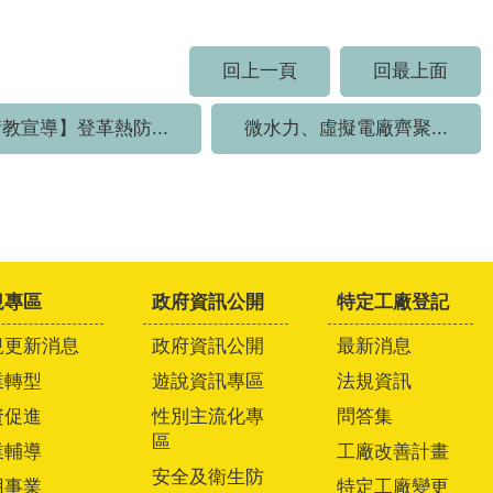
回上一頁
回最上面
教宣導】登革熱防...
微水力、虛擬電廠齊聚...
規專區
政府資訊公開
特定工廠登記
規更新消息
政府資訊公開
最新消息
業轉型
遊說資訊專區
法規資訊
資促進
性別主流化專
問答集
區
業輔導
工廠改善計畫
安全及衛生防
用事業
特定工廠變更