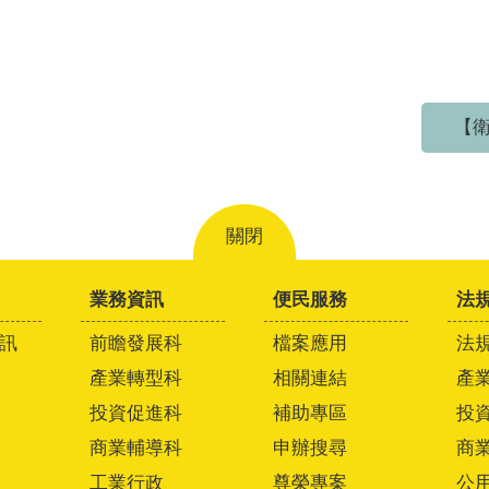
【衛
關閉
業務資訊
便民服務
法
訊
前瞻發展科
檔案應用
法
產業轉型科
相關連結
產
投資促進科
補助專區
投
商業輔導科
申辦搜尋
商
工業行政
尊榮專案
公