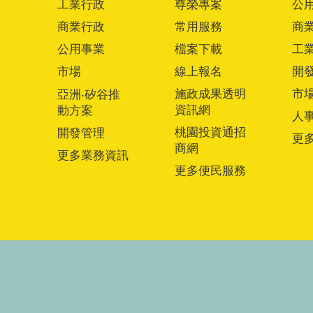
工業行政
尊榮專案
公
商業行政
常用服務
商
公用事業
檔案下載
工
市場
線上報名
開
施政成果透明
市
亞洲‧矽谷推
資訊網
動方案
人
桃園投資通招
開發管理
更
商網
更多業務資訊
更多便民服務