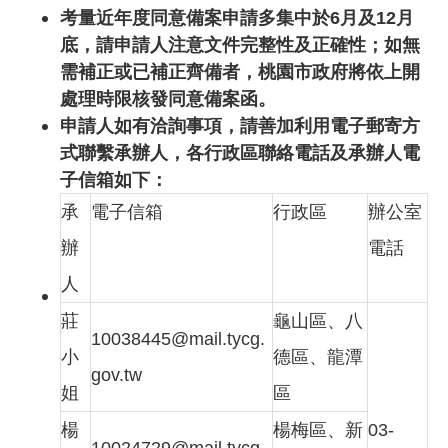
考量近年度同意備案申請多集中於6月及12月
底，請申請人注意文件完整性及正確性；如無
需補正或已補正齊備者，桃園市政府將依上開
處理時限核發同意備案函。
申請人如有洽詢事項，請善加利用電子郵寄方
式聯繫承辦人，各行政區聯絡電話及承辦人電
子信箱如下：
承
電子信箱
行政區
辦公室
辦
電話
人
莊
龜山區、八
10038445@mail.tycg.
小
德區、龍潭
gov.tw
姐
區
楊
楊梅區、新
03-
10024729@mail.tycg.