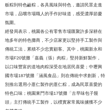
粄粽到特色鹼粽，各具風味與特色，邀請民眾走進
市場，品嚐市場職人的手作好味道，感受濃厚節慶
氛圍。
經發局表示，桃園各公有零售市場匯聚許多深耕在
地多年的特色攤商，不少店家更以堅持手工製作與
傳統工法，累積不少忠實顧客。其中，桃園新永和
市場F20號攤「嘉義（張）肉粽」堅持新鮮製作，
以口味豐富的道地肉粽深受在地居民喜愛；中壢興
國市場187號攤「涵風食品」則在傳統中求創新，特
別推出選用小薏仁製作的薏仁粽，成為民眾喜愛的
特色口味；桃園東門市場17號攤「古早味包子饅
頭」主打傳統手工製作，以樸實家常風味擄獲不少