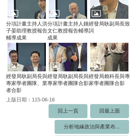
分項計畫主持人洪
分項計畫主持人鍾
經發局耿副局長致
子晏助理教授報告
文仁教授報告輔導
詞
輔導成果
成果
經發局耿副局長與
經發局耿副局長與
經發局賴科長與專
專家學者團隊、業
專家學者團隊合影
家學者團隊合影
者合影
上版日期：115-06-16
回上一頁
回最上面
分析地緣政治與產業布...