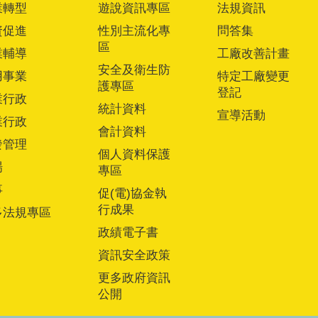
業轉型
遊說資訊專區
法規資訊
資促進
性別主流化專
問答集
區
業輔導
工廠改善計畫
安全及衛生防
用事業
特定工廠變更
護專區
登記
業行政
統計資料
宣導活動
業行政
會計資料
發管理
個人資料保護
場
專區
事
促(電)協金執
行成果
多法規專區
政績電子書
資訊安全政策
更多政府資訊
公開