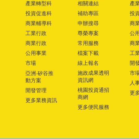
產業轉型科
相關連結
產
投資促進科
補助專區
投
商業輔導科
申辦搜尋
商
工業行政
尊榮專案
公
商業行政
常用服務
商
公用事業
檔案下載
工
市場
線上報名
開
施政成果透明
市
亞洲‧矽谷推
資訊網
動方案
人
桃園投資通招
開發管理
更
商網
更多業務資訊
更多便民服務