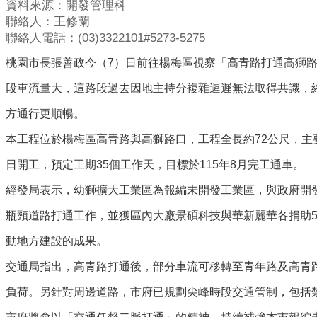
資料來源：開發管理科
聯絡人：王修蘭
聯絡人電話：(03)3322101#5273-5275
桃園市長張善政今（7）日前往楊梅區視察「高青路打通高獅
段車流量大，這路段過去因地主持分複雜遲遲無法取得共識，
方通行更順暢。
本工程位於楊梅區高青路與高獅路口，工程全長約72公尺，主要
日開工，預定工期35個工作天，目標於115年8月完工通車。
經發局表示，幼獅擴大工業區為報編未開發工業區，與政府開
瓶頸道路打通工作，並獲區內大廠景碩科技與華新麗華各捐助5
動地方建設的成果。
交通局指出，高青路打通後，部分車流可移轉至青年路及高青
負荷。另針對周邊道路，市府已規劃尖峰時段交通管制，包括