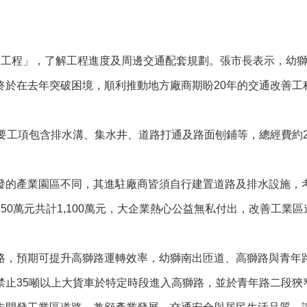
路工程」，了解工程進度及周邊交通配套規劃。張市長表示，幼
終於在去年突破困境，順利推動地方廠商期盼20年的交通改善工
工項包含排水溝、集水井、道路打通及路面刨鋪等，總經費約2,3
發的產業園區不同，其進駐廠商皆須自行建置道路及排水設施，
50萬元共計1,100萬元，大企業熱心公益無私付出，改善工業
路，預期可提升高獅路運轉效率，幼獅南出匝道、高獅路與青年
禁止35噸以上大貨車於特定時段進入高獅路，並於青年路二段狹