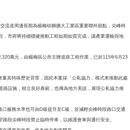
獅交流道周邊長期為楊梅幼獅擴大工業區重要聯外節點，尖峰時
程，市府將持續穩健推動工程如期如質完成，讓產業運輸與地
20萬元，由楊梅區公所主辦道路工程作業，已於115年6月23
考量其特殊歷史背景，因此本案採「公私協力」模式來推動此處
區道路設施，樹立良好典範，也傳為地方美談，展現公私協力推
路口服務水準也可由D級提升至C級，並減輕尖峰時段路口交通
窄路段尖峰時段禁止臨時停車，以維護會車與通行安全。