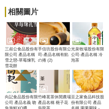
相關圖片
三叔公食品股份有
手信坊股份有限公
光泉牧場股份有限
限公司 產品名稱
司-產品名稱有餡
公司-產品名稱 冷
雪之戀-草莓煉乳
の捲 (2)
泡茶
雪花餅
向記食品股份有限
竹峰茗茶休閒農場
豆之家食品科技股
公司 產品名義 吻
產品名稱 梔子花
份有限公司 產品
魚海鮮XO醬
烏龍茶
名稱 園果園味 -