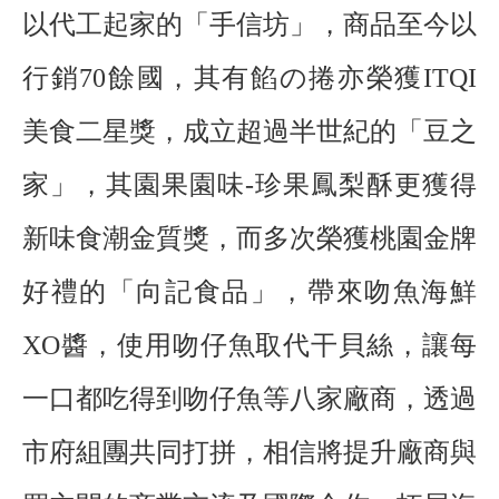
以代工起家的「手信坊」，商品至今以
行銷70餘國，其有餡の捲亦榮獲ITQI
美食二星獎，成立超過半世紀的「豆之
家」，其園果園味-珍果鳳梨酥更獲得
新味食潮金質獎，而多次榮獲桃園金牌
好禮的「向記食品」，帶來吻魚海鮮
XO醬，使用吻仔魚取代干貝絲，讓每
一口都吃得到吻仔魚等八家廠商，透過
市府組團共同打拼，相信將提升廠商與