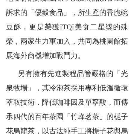
訴求的「優穀食品」，所生產的香脆碗
豆酥，更是榮獲ITQI美食二星獎的殊
榮，兩家生力軍加入，共同為桃園館拓
展海外商機增加戰鬥力。
另有擁有先進製程品管嚴格的「光
泉牧場」，其冷泡茶採用專利低溫循環
萃取技術，降低咖啡因及單寧酸，而傳
承四代的百年茶園「竹峰茗茶」的梔子
花烏龍茶，以古法純手工將梔子花與烏