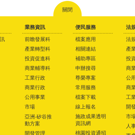
關閉
業務資訊
便民服務
法
訊
前瞻發展科
檔案應用
法
產業轉型科
相關連結
產
投資促進科
補助專區
投
商業輔導科
申辦搜尋
商
工業行政
尊榮專案
公
商業行政
常用服務
商
公用事業
檔案下載
工
市場
線上報名
開
施政成果透明
市
亞洲‧矽谷推
資訊網
動方案
人
桃園投資通招
開發管理