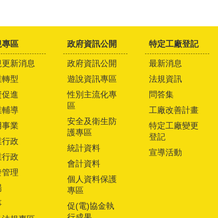
規專區
政府資訊公開
特定工廠登記
規更新消息
政府資訊公開
最新消息
業轉型
遊說資訊專區
法規資訊
資促進
性別主流化專
問答集
區
業輔導
工廠改善計畫
安全及衛生防
用事業
特定工廠變更
護專區
登記
業行政
統計資料
宣導活動
業行政
會計資料
發管理
個人資料保護
場
專區
事
促(電)協金執
行成果