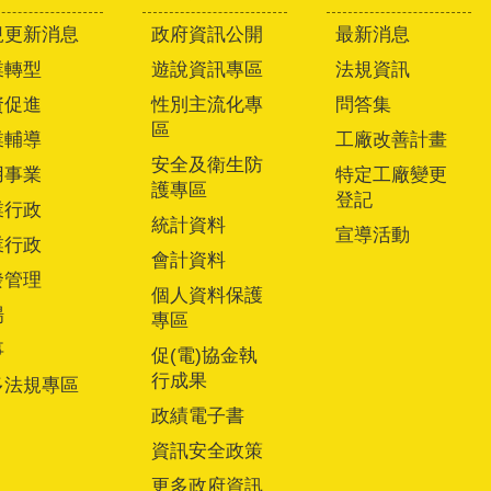
規更新消息
政府資訊公開
最新消息
業轉型
遊說資訊專區
法規資訊
資促進
性別主流化專
問答集
區
業輔導
工廠改善計畫
安全及衛生防
用事業
特定工廠變更
護專區
登記
業行政
統計資料
宣導活動
業行政
會計資料
發管理
個人資料保護
場
專區
事
促(電)協金執
行成果
多法規專區
政績電子書
資訊安全政策
更多政府資訊