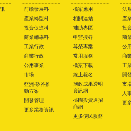
訊
前瞻發展科
檔案應用
法
產業轉型科
相關連結
產
投資促進科
補助專區
投
商業輔導科
申辦搜尋
商
工業行政
尊榮專案
公
商業行政
常用服務
商
公用事業
檔案下載
工
市場
線上報名
開
施政成果透明
市
亞洲‧矽谷推
資訊網
動方案
人
桃園投資通招
開發管理
更
商網
更多業務資訊
更多便民服務