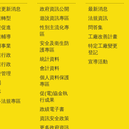
規更新消息
政府資訊公開
最新消息
業轉型
遊說資訊專區
法規資訊
資促進
性別主流化專
問答集
區
業輔導
工廠改善計畫
安全及衛生防
用事業
特定工廠變更
護專區
登記
業行政
統計資料
宣導活動
業行政
會計資料
發管理
個人資料保護
場
專區
事
促(電)協金執
行成果
多法規專區
政績電子書
資訊安全政策
更多政府資訊