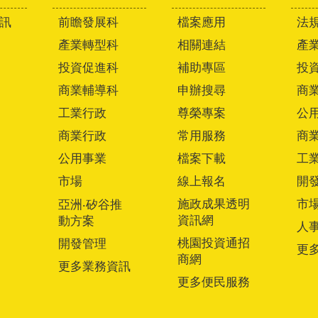
訊
前瞻發展科
檔案應用
法
產業轉型科
相關連結
產
投資促進科
補助專區
投
商業輔導科
申辦搜尋
商
工業行政
尊榮專案
公
商業行政
常用服務
商
公用事業
檔案下載
工
市場
線上報名
開
施政成果透明
市
亞洲‧矽谷推
資訊網
動方案
人
桃園投資通招
開發管理
更
商網
更多業務資訊
更多便民服務