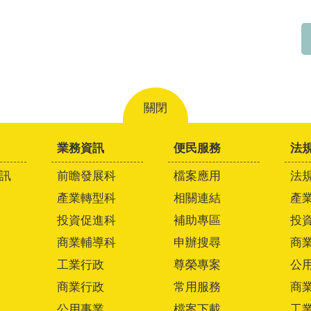
關閉
業務資訊
便民服務
法
訊
前瞻發展科
檔案應用
法
產業轉型科
相關連結
產
投資促進科
補助專區
投
商業輔導科
申辦搜尋
商
工業行政
尊榮專案
公
商業行政
常用服務
商
公用事業
檔案下載
工