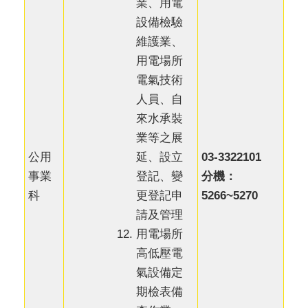
業、用電
設備檢驗
維護業、
用電場所
電氣技術
人員、自
來水承裝
業等之展
延、設立
公用
03-3322101
登記、變
事業
分機：
更登記申
科
5266~5270
請及管理
用電場所
高低壓電
氣設備定
期檢表備