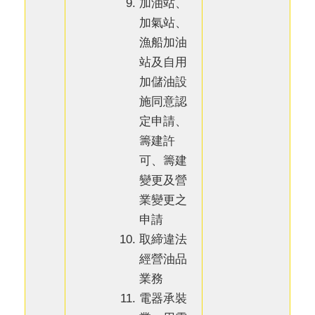
加油站、
加氣站、
漁船加油
站及自用
加儲油設
施同意認
定申請、
籌建許
可、籌建
變更及營
業變更之
申請
取締違法
經營油品
業務
電器承裝