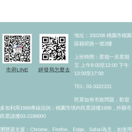
:::
地址：330206 桃園市桃園
區縣府路一號2樓
上班時間：星期一至星期
五 上午8:00至12:00 下午
市府LINE
經發局怎麼去
13:00至17:00
TEL: 03-3322101
民眾如有市政問題，歡迎
多加利用1999專線洽詢；桃園市境內民眾請撥1999，外縣市
民眾請撥03-2189000
瀏覽器支援：Chrome、Firefox、Edge、Safari為主，如使用