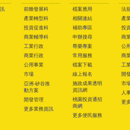
訊
前瞻發展科
檔案應用
法
產業轉型科
相關連結
產
投資促進科
補助專區
投
商業輔導科
申辦搜尋
商
工業行政
尊榮專案
公
商業行政
常用服務
商
公用事業
檔案下載
工
市場
線上報名
開
施政成果透明
市
亞洲‧矽谷推
資訊網
動方案
人
桃園投資通招
開發管理
更
商網
更多業務資訊
更多便民服務