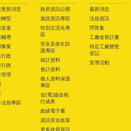
規更新消息
政府資訊公開
最新消息
業轉型
遊說資訊專區
法規資訊
資促進
性別主流化專
問答集
區
業輔導
工廠改善計畫
安全及衛生防
用事業
特定工廠變更
護專區
登記
業行政
統計資料
宣導活動
業行政
會計資料
發管理
個人資料保護
場
專區
事
促(電)協金執
行成果
多法規專區
政績電子書
資訊安全政策
更多政府資訊