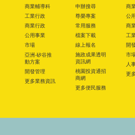
商業輔導科
申辦搜尋
商
工業行政
尊榮專案
公
商業行政
常用服務
商
公用事業
檔案下載
工
市場
線上報名
開
施政成果透明
市
亞洲‧矽谷推
資訊網
動方案
人
桃園投資通招
開發管理
更
商網
更多業務資訊
更多便民服務