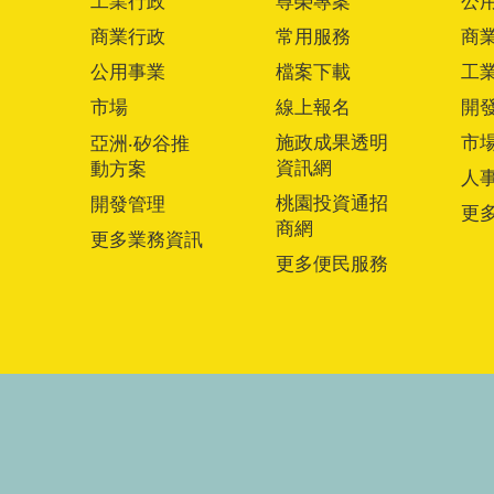
工業行政
尊榮專案
公
商業行政
常用服務
商
公用事業
檔案下載
工
市場
線上報名
開
施政成果透明
市
亞洲‧矽谷推
資訊網
動方案
人
桃園投資通招
開發管理
更
商網
更多業務資訊
更多便民服務