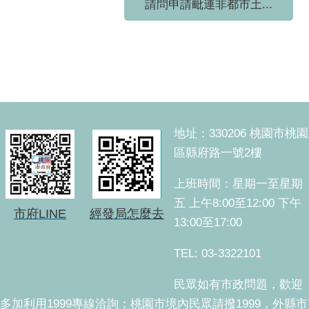
請問申請毗連非都市土...
:::
地址：330206 桃園市桃園
區縣府路一號2樓
上班時間：星期一至星期
五 上午8:00至12:00 下午
市府LINE
經發局怎麼去
13:00至17:00
TEL: 03-3322101
民眾如有市政問題，歡迎
多加利用1999專線洽詢；桃園市境內民眾請撥1999，外縣市