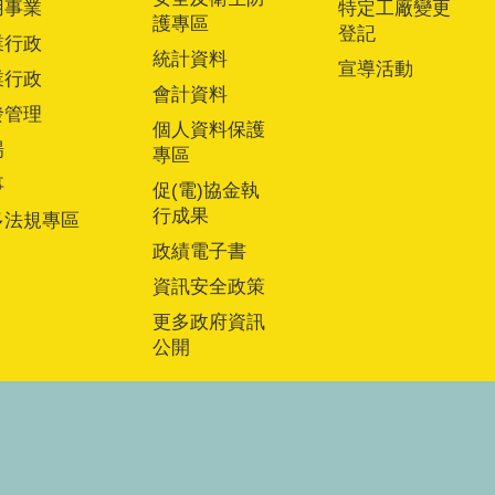
用事業
特定工廠變更
護專區
登記
業行政
統計資料
宣導活動
業行政
會計資料
發管理
個人資料保護
場
專區
事
促(電)協金執
行成果
多法規專區
政績電子書
資訊安全政策
更多政府資訊
公開