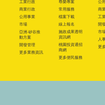
工業行政
尊榮專案
公
商業行政
常用服務
商
公用事業
檔案下載
工
市場
線上報名
開
施政成果透明
市
亞洲‧矽谷推
資訊網
動方案
人
桃園投資通招
開發管理
更
商網
更多業務資訊
更多便民服務