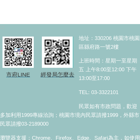
:::
地址：330206 桃園市桃園
區縣府路一號2樓
上班時間：星期一至星期
五 上午8:00至12:00 下午
市府LINE
經發局怎麼去
13:00至17:00
TEL: 03-3322101
民眾如有市政問題，歡迎
多加利用1999專線洽詢；桃園市境內民眾請撥1999，外縣市
民眾請撥03-2189000
瀏覽器支援：Chrome、Firefox、Edge、Safari為主，如使用