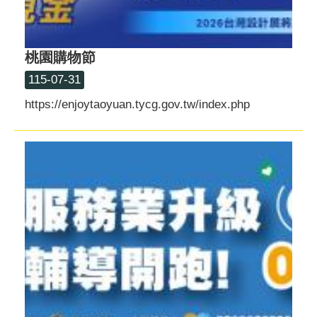
桃園購物節
115-07-31
https://enjoytaoyuan.tycg.gov.tw/index.php