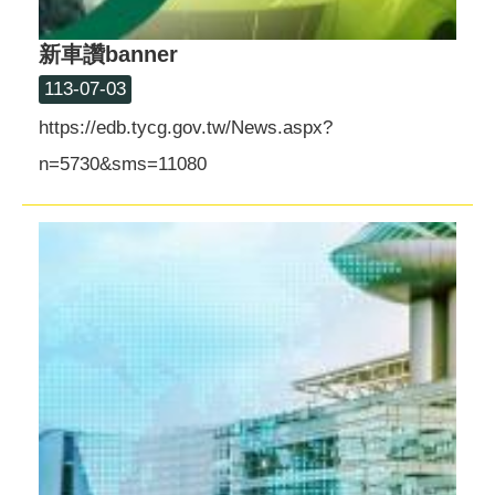
新車讚banner
113-07-03
https://edb.tycg.gov.tw/News.aspx?
n=5730&sms=11080