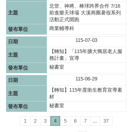
北管、神將、棒球跨界合作 7/16
前進樂天球場 大溪商圈暑假系列
活動正式開跑
商業輔導科
115-07-03
【轉知】「115年擴大獨居老人服
務計畫」宣導
秘書室
115-06-29
【轉知】115年度衛生教育宣導素
材
秘書室
1
2
3
4
5
6
7
...
37