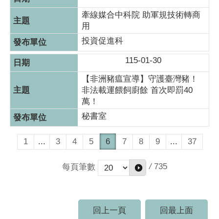
牽線媒合中科院 助軍規技術轉商
用
投資促進科
115-01-30
【非洲豬瘟宣導】守護臺灣豬！
非法載運餵飼廚餘 首次即罰40
萬！
秘書室
1
...
3
4
5
6
7
8
9
...
37
/
735
每頁筆數
回上一頁
回最上面