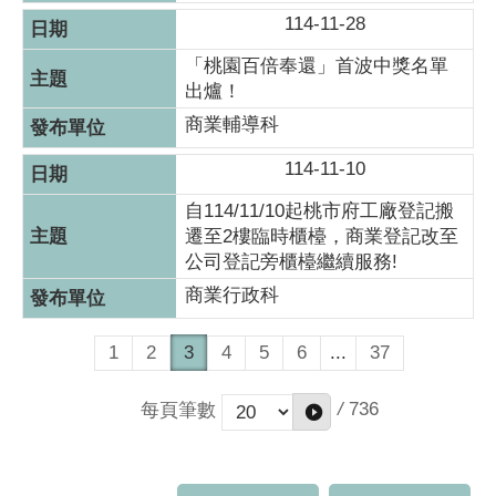
114-11-28
「桃園百倍奉還」首波中獎名單
出爐！
商業輔導科
114-11-10
自114/11/10起桃市府工廠登記搬
遷至2樓臨時櫃檯，商業登記改至
公司登記旁櫃檯繼續服務!
商業行政科
1
2
3
4
5
6
...
37
/
736
每頁筆數